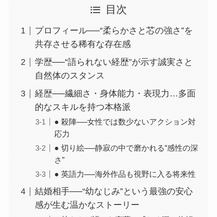
目次
プロフィール──“柔らかさと芯の強さ”を
共存させる稀有な存在感
学歴──“語られない経歴”が示す誠実さと
自然体のスタンス
経歴──繊細さ・身体能力・表現力…多面
的なスキルを持つ本格派
● 殺陣──女性では数少ないアクション対
応力
● 切り絵──静寂の中で磨かれる“感性の深
さ”
● 英語力──海外作品も視野に入る将来性
結婚相手──“幼なじみ”という最強の安心
感が生む温かなストーリー