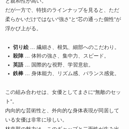
と親和性が高い。
だが一方で、特技のラインナップを見ると、ただ
柔らかいだけではない“強さ”と“芯の通った個性”が
浮かび上がる。
切り絵
… 繊細さ、根気、細部へのこだわり。
殺陣
… 体幹の強さ、集中力、スピード。
英語
… 国際的な視野、学習意欲。
鉄棒
… 身体能力、リズム感、バランス感覚。
この組み合わせは、女優としてまさに“無敵のセッ
ト”。
内向的な芸術性と、外向的な身体表現が同居して
いる女優は非常に珍しい。