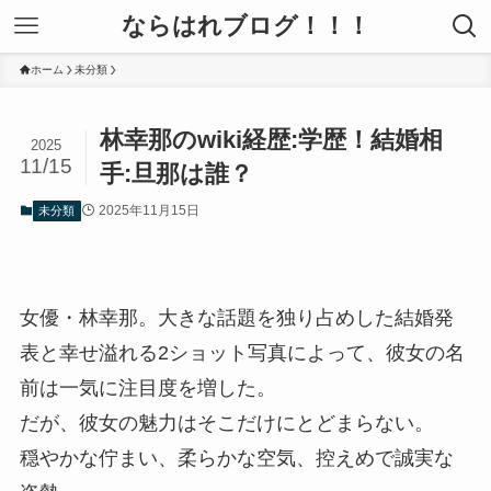
ならはれブログ！！！
ホーム
未分類
林幸那のwiki経歴:学歴！結婚相
2025
11/15
手:旦那は誰？
2025年11月15日
未分類
女優・林幸那。大きな話題を独り占めした結婚発
表と幸せ溢れる2ショット写真によって、彼女の名
前は一気に注目度を増した。
だが、彼女の魅力はそこだけにとどまらない。
穏やかな佇まい、柔らかな空気、控えめで誠実な