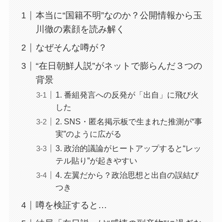
本当に“国籍不明”なのか？公開情報から玉
川徹の素顔を読み解く
なぜそんな噂が？
“在日朝鮮人説”がネットで膨らんだ３つの
背景
1. 番組発言への反発が「出自」に飛び火
した
2. SNS・匿名掲示板で生まれた推測が“事
実”のように広がる
3. 政治的議論がヒートアップすると“レッ
テル貼り”が起きやすい
4. 左翼だから？政治思想と出自の誤結び
つき
噂を検証すると…