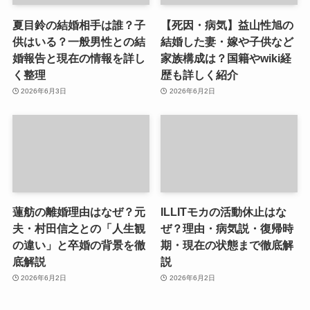
夏目鈴の結婚相手は誰？子
【死因・病気】益山性旭の
供はいる？一般男性との結
結婚した妻・嫁や子供など
婚報告と現在の情報を詳し
家族構成は？国籍やwiki経
く整理
歴も詳しく紹介
2026年6月3日
2026年6月2日
蓮舫の離婚理由はなぜ？元
ILLITモカの活動休止はな
夫・村田信之との「人生観
ぜ？理由・病気説・復帰時
の違い」と卒婚の背景を徹
期・現在の状態まで徹底解
底解説
説
2026年6月2日
2026年6月2日