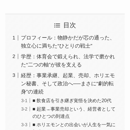
目次
プロフィール：物静かだが芯の通った、
独立心に満ちた“ひとりの戦士”
学歴：体育会で鍛えられ、法学で磨かれ
た“二つの軸”が彼を支える
経歴：事業承継、起業、売却、ホリエモ
ン秘書、そして政治へ──まさに“劇的転
身”の連続
■ 飲食店を引き継ぎ覚悟を決めた20代
■ 起業→事業売却という、経営者として
のひとつの到達点
■ ホリエモンとの出会いが人生を一気に