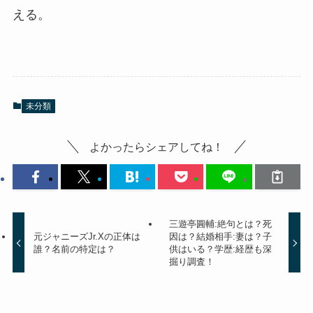
える。
未分類
よかったらシェアしてね！
三遊亭圓輔:絶句とは？死
元ジャニーズJr.Xの正体は
因は？結婚相手:妻は？子
誰？名前の特定は？
供はいる？学歴:経歴も深
掘り調査！