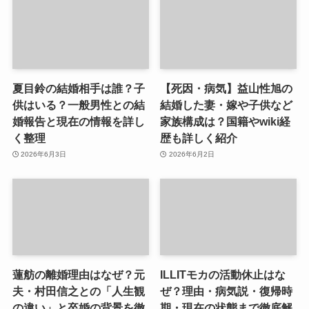
夏目鈴の結婚相手は誰？子
【死因・病気】益山性旭の
供はいる？一般男性との結
結婚した妻・嫁や子供など
婚報告と現在の情報を詳し
家族構成は？国籍やwiki経
く整理
歴も詳しく紹介
2026年6月3日
2026年6月2日
蓮舫の離婚理由はなぜ？元
ILLITモカの活動休止はな
夫・村田信之との「人生観
ぜ？理由・病気説・復帰時
の違い」と卒婚の背景を徹
期・現在の状態まで徹底解