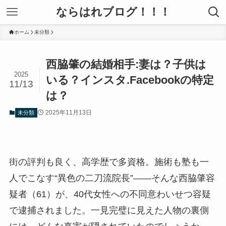
ならはれブログ！！！
ホーム
未分類
西脇肇の結婚相手:妻は？子供は
2025
いる？インスタ.Facebookの特定
11/13
は？
2025年11月13日
未分類
街の評判も良く、高学歴で多資格。施術も塾も一
人でこなす“異色の二刀流院長”――そんな西脇肇容
疑者（61）が、40代女性への不同意わいせつ容疑
で逮捕されました。一見完璧に見えた人物の裏側